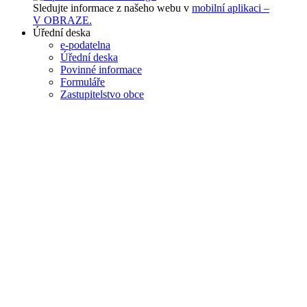
Sledujte informace z našeho webu v
mobilní aplikaci –
V OBRAZE.
Úřední deska
e-podatelna
Úřední deska
Povinné informace
Formuláře
Zastupitelstvo obce