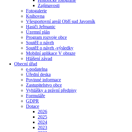
Historické fotografie
Zajímavosti
Fotogalerie
Knihovna
Všesportovní areál Obří sud Javorník
Hasiči Jeřmanic
Územní plán
Program rozvoje obce
Soutěž o návrh
Soutěž o návrh -výsledky
Mobilní aplikace V obraze
Hlášení závad
Obecní úřad
e-podatelna
Úřední deska
Povinné informace
Zastupitelstvo obce
Vyhlášky a právní předpisy
Formuláře
GDPR
Dotace
2026
2025
2024
2023