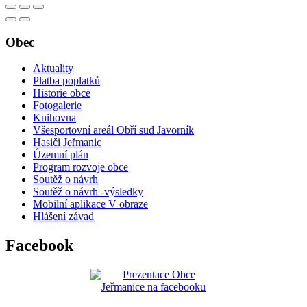
Obec
Aktuality
Platba poplatků
Historie obce
Fotogalerie
Knihovna
Všesportovní areál Obří sud Javorník
Hasiči Jeřmanic
Územní plán
Program rozvoje obce
Soutěž o návrh
Soutěž o návrh -výsledky
Mobilní aplikace V obraze
Hlášení závad
Facebook