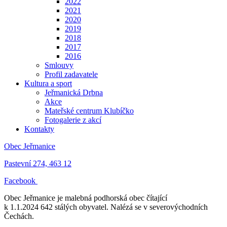
2022
2021
2020
2019
2018
2017
2016
Smlouvy
Profil zadavatele
Kultura a sport
Jeřmanická Drbna
Akce
Mateřské centrum Klubíčko
Fotogalerie z akcí
Kontakty
Obec Jeřmanice
Pastevní 274, 463 12
Facebook
Obec Jeřmanice je malebná podhorská obec čítající
k 1.1.2024 642 stálých obyvatel. Nalézá se v severovýchodních
Čechách.