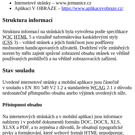
Internetové stránky – www.jermanice.cz
Aplikaci V OBRAZE –
https://www.aplikacevobraze.cz/
Struktura informací
Struktura informací na stránkách byla vytvořena podle specifikace
W3C
HTML
5 a vizuálně naformátována kaskádovými styly
(
CSS
3) – vzhled stránek a jejich funkčnost jsou podřízeny
možnostem handicapovaných uživatelů. Dodržení výše zmíněných
norem by mělo zajistit správné zobrazení obsahu stránek ve většině
používaných prohlížečů a na většině zobrazovacích zařízení.
Stav souladu
Uvedené internetové stránky a mobilní aplikace jsou částečně
v souladu s EN 301 549 V2 1.2 a standardem
WCAG
2.1 z důvodu
nedostatečně přístupného obsahu anebo výjimek uvedených níže.
Přístupnost obsahu
Na internetových stránkách a v mobilní aplikaci jsou informace
nabízeny i v podobě dokumentů formátu DOC, DOCX, XLS,
XLSX a PDF, a to zejména z důvodů, že obsahují typografické
prvky a formátování, které webový formát HTML nepodporuje,