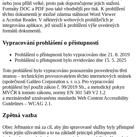
nebo jsou příliš velké, proto pak doporučujeme jejich stažení.
Formáty DOC a PDF jsou také vhodnější pro tisk. K prohlížení
těchto dokumentů je možné zdarma stáhnout Word Viewer
a Acrobat Reader. V některých webových prohlížečích je
integrována aplikace, jež slouží k prohlížení výše uvedených
formátů dokumentů.
Vypracování prohlášení o přístupnosti
Prohlášení o přístupnosti bylo vypracováno dne 21. 8. 2019
Prohlášení o přístupnosti bylo revidováno dne 15. 5. 2025
Toto prohlášení bylo vypracováno posouzením provedeným třetí
stranou – technickým provozovatelem těchto internetových stránek
(společností Galileo Corporation s. r. o.). Pro vypracování
prohlášení byl použit zákon č. 99/2019 Sb., a metodický pokyn
MVČR k tomuto zákonu, normy EN 301 549 V2 1.2
a mezinárodně uznávanému standardu Web Content Accessibility
Guidelines – WCAG 2.1.
Zpětná vazba
Obec Jeřmanice má za cíl, aby jím spravované služby byly přístupné
všem jejím uživatelům a to na základě principů přístupnosti