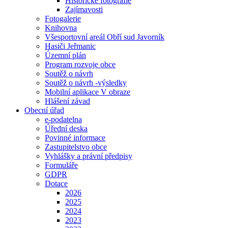
Historické fotografie
Zajímavosti
Fotogalerie
Knihovna
Všesportovní areál Obří sud Javorník
Hasiči Jeřmanic
Územní plán
Program rozvoje obce
Soutěž o návrh
Soutěž o návrh -výsledky
Mobilní aplikace V obraze
Hlášení závad
Obecní úřad
e-podatelna
Úřední deska
Povinné informace
Zastupitelstvo obce
Vyhlášky a právní předpisy
Formuláře
GDPR
Dotace
2026
2025
2024
2023