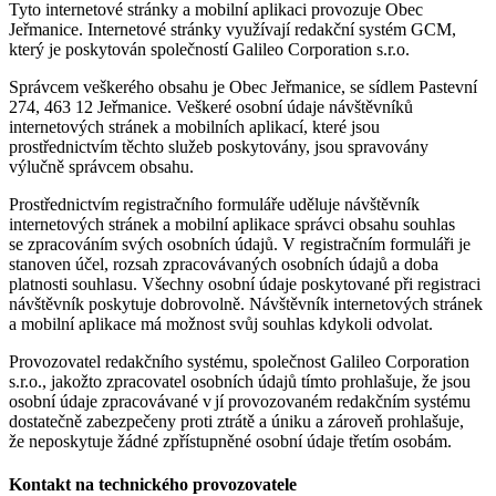
Tyto internetové stránky a mobilní aplikaci provozuje Obec
Jeřmanice. Internetové stránky využívají redakční systém GCM,
který je poskytován společností Galileo Corporation s.r.o.
Správcem veškerého obsahu je Obec Jeřmanice, se sídlem Pastevní
274, 463 12 Jeřmanice. Veškeré osobní údaje návštěvníků
internetových stránek a mobilních aplikací, které jsou
prostřednictvím těchto služeb poskytovány, jsou spravovány
výlučně správcem obsahu.
Prostřednictvím registračního formuláře uděluje návštěvník
internetových stránek a mobilní aplikace správci obsahu souhlas
se zpracováním svých osobních údajů. V registračním formuláři je
stanoven účel, rozsah zpracovávaných osobních údajů a doba
platnosti souhlasu. Všechny osobní údaje poskytované při registraci
návštěvník poskytuje dobrovolně. Návštěvník internetových stránek
a mobilní aplikace má možnost svůj souhlas kdykoli odvolat.
Provozovatel redakčního systému, společnost Galileo Corporation
s.r.o., jakožto zpracovatel osobních údajů tímto prohlašuje, že jsou
osobní údaje zpracovávané v jí provozovaném redakčním systému
dostatečně zabezpečeny proti ztrátě a úniku a zároveň prohlašuje,
že neposkytuje žádné zpřístupněné osobní údaje třetím osobám.
Kontakt na technického provozovatele