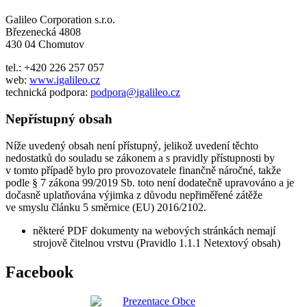
Galileo Corporation s.r.o.
Březenecká 4808
430 04 Chomutov
tel.: +420 226 257 057
web:
www.igalileo.cz
technická podpora:
podpora@igalileo.cz
Nepřístupný obsah
Níže uvedený obsah není přístupný, jelikož uvedení těchto
nedostatků do souladu se zákonem a s pravidly přístupnosti by
v tomto případě bylo pro provozovatele finančně náročné, takže
podle § 7 zákona 99/2019 Sb. toto není dodatečně upravováno a je
dočasně uplatňována výjimka z důvodu nepřiměřené zátěže
ve smyslu článku 5 směrnice (EU) 2016/2102.
některé PDF dokumenty na webových stránkách nemají
strojově čitelnou vrstvu (Pravidlo 1.1.1 Netextový obsah)
Facebook