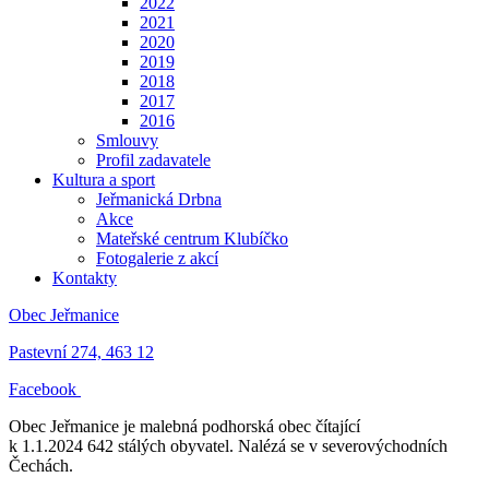
2022
2021
2020
2019
2018
2017
2016
Smlouvy
Profil zadavatele
Kultura a sport
Jeřmanická Drbna
Akce
Mateřské centrum Klubíčko
Fotogalerie z akcí
Kontakty
Obec Jeřmanice
Pastevní 274, 463 12
Facebook
Obec Jeřmanice je malebná podhorská obec čítající
k 1.1.2024 642 stálých obyvatel. Nalézá se v severovýchodních
Čechách.