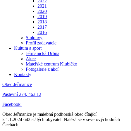
2022
2021
2020
2019
2018
2017
2016
Smlouvy
Profil zadavatele
Kultura a sport
Jeřmanická Drbna
Akce
Mateřské centrum Klubíčko
Fotogalerie z akcí
Kontakty
Obec Jeřmanice
Pastevní 274, 463 12
Facebook
Obec Jeřmanice je malebná podhorská obec čítající
k 1.1.2024 642 stálých obyvatel. Nalézá se v severovýchodních
Čechách.