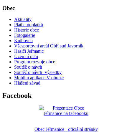
Obec
Aktuality
Platba poplatků
Historie obce
Fotogalerie
Knihovna
Všesportovní areál Obří sud Javorník
Hasiči Jeřmanic
Územní plán
Program rozvoje obce
Soutěž o návrh
Soutěž o návrh -výsledky
Mobilní aplikace V obraze
Hlášení závad
Facebook
Obec Jeřmanice - oficiální stránky