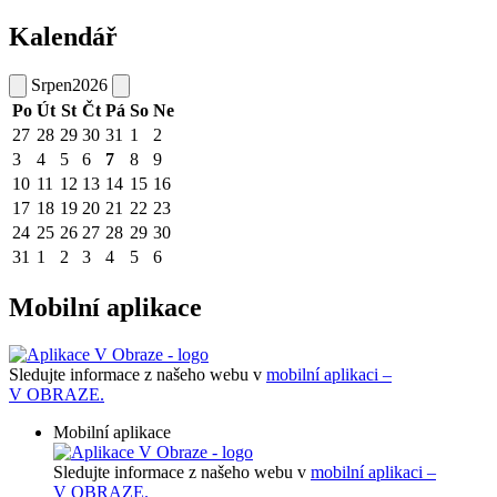
Kalendář
Srpen
2026
Po
Út
St
Čt
Pá
So
Ne
27
28
29
30
31
1
2
3
4
5
6
7
8
9
10
11
12
13
14
15
16
17
18
19
20
21
22
23
24
25
26
27
28
29
30
31
1
2
3
4
5
6
Mobilní aplikace
Sledujte informace z našeho webu v
mobilní aplikaci –
V OBRAZE.
Mobilní aplikace
Sledujte informace z našeho webu v
mobilní aplikaci –
V OBRAZE.