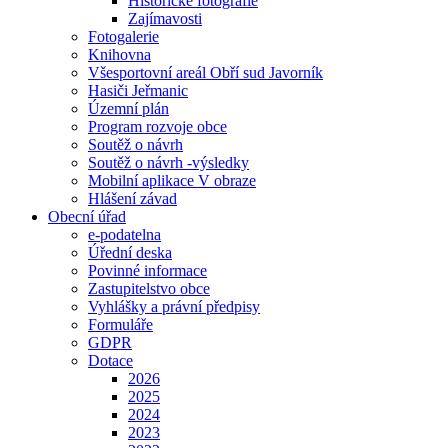
Historické fotografie
Zajímavosti
Fotogalerie
Knihovna
Všesportovní areál Obří sud Javorník
Hasiči Jeřmanic
Územní plán
Program rozvoje obce
Soutěž o návrh
Soutěž o návrh -výsledky
Mobilní aplikace V obraze
Hlášení závad
Obecní úřad
e-podatelna
Úřední deska
Povinné informace
Zastupitelstvo obce
Vyhlášky a právní předpisy
Formuláře
GDPR
Dotace
2026
2025
2024
2023