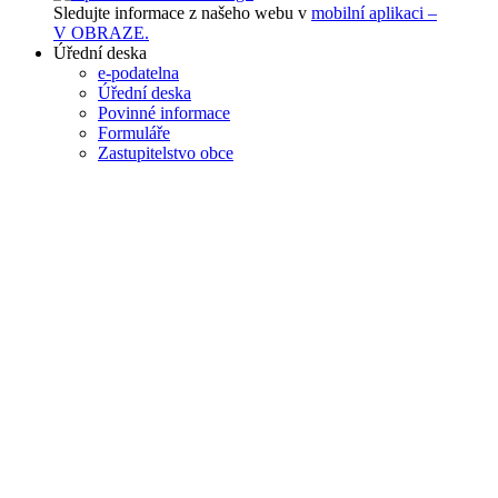
Sledujte informace z našeho webu v
mobilní aplikaci –
V OBRAZE.
Úřední deska
e-podatelna
Úřední deska
Povinné informace
Formuláře
Zastupitelstvo obce