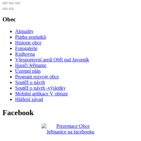
Obec
Aktuality
Platba poplatků
Historie obce
Fotogalerie
Knihovna
Všesportovní areál Obří sud Javorník
Hasiči Jeřmanic
Územní plán
Program rozvoje obce
Soutěž o návrh
Soutěž o návrh -výsledky
Mobilní aplikace V obraze
Hlášení závad
Facebook