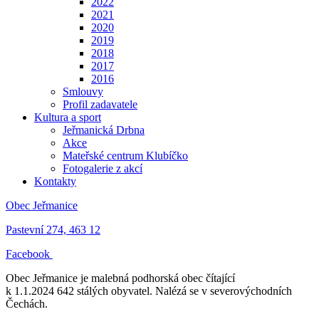
2022
2021
2020
2019
2018
2017
2016
Smlouvy
Profil zadavatele
Kultura a sport
Jeřmanická Drbna
Akce
Mateřské centrum Klubíčko
Fotogalerie z akcí
Kontakty
Obec Jeřmanice
Pastevní 274, 463 12
Facebook
Obec Jeřmanice je malebná podhorská obec čítající
k 1.1.2024 642 stálých obyvatel. Nalézá se v severovýchodních
Čechách.