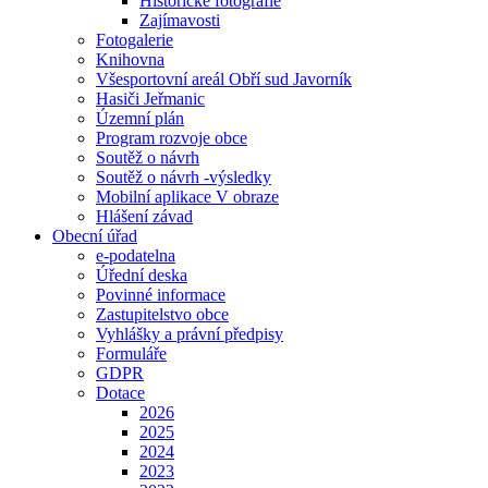
Historické fotografie
Zajímavosti
Fotogalerie
Knihovna
Všesportovní areál Obří sud Javorník
Hasiči Jeřmanic
Územní plán
Program rozvoje obce
Soutěž o návrh
Soutěž o návrh -výsledky
Mobilní aplikace V obraze
Hlášení závad
Obecní úřad
e-podatelna
Úřední deska
Povinné informace
Zastupitelstvo obce
Vyhlášky a právní předpisy
Formuláře
GDPR
Dotace
2026
2025
2024
2023