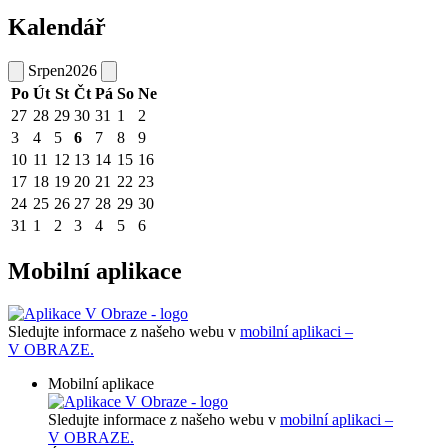
Kalendář
Srpen
2026
Po
Út
St
Čt
Pá
So
Ne
27
28
29
30
31
1
2
3
4
5
6
7
8
9
10
11
12
13
14
15
16
17
18
19
20
21
22
23
24
25
26
27
28
29
30
31
1
2
3
4
5
6
Mobilní aplikace
Sledujte informace z našeho webu v
mobilní aplikaci –
V OBRAZE.
Mobilní aplikace
Sledujte informace z našeho webu v
mobilní aplikaci –
V OBRAZE.