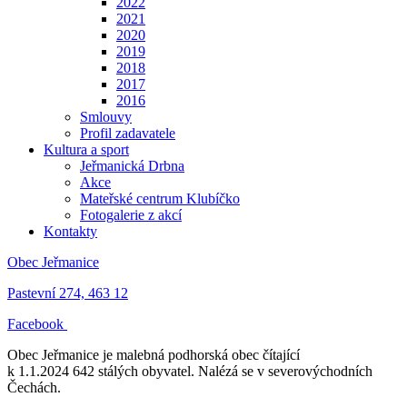
2022
2021
2020
2019
2018
2017
2016
Smlouvy
Profil zadavatele
Kultura a sport
Jeřmanická Drbna
Akce
Mateřské centrum Klubíčko
Fotogalerie z akcí
Kontakty
Obec Jeřmanice
Pastevní 274, 463 12
Facebook
Obec Jeřmanice je malebná podhorská obec čítající
k 1.1.2024 642 stálých obyvatel. Nalézá se v severovýchodních
Čechách.