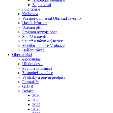
Historické fotografie
Zajímavosti
Fotogalerie
Knihovna
Všesportovní areál Obří sud Javorník
Hasiči Jeřmanic
Územní plán
Program rozvoje obce
Soutěž o návrh
Soutěž o návrh -výsledky
Mobilní aplikace V obraze
Hlášení závad
Obecní úřad
e-podatelna
Úřední deska
Povinné informace
Zastupitelstvo obce
Vyhlášky a právní předpisy
Formuláře
GDPR
Dotace
2026
2025
2024
2023