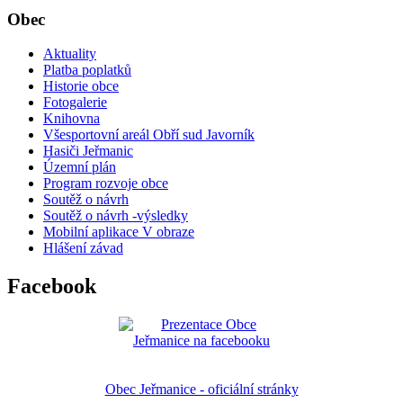
Obec
Aktuality
Platba poplatků
Historie obce
Fotogalerie
Knihovna
Všesportovní areál Obří sud Javorník
Hasiči Jeřmanic
Územní plán
Program rozvoje obce
Soutěž o návrh
Soutěž o návrh -výsledky
Mobilní aplikace V obraze
Hlášení závad
Facebook
Obec Jeřmanice - oficiální stránky