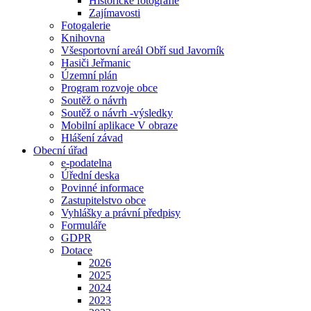
Historické fotografie
Zajímavosti
Fotogalerie
Knihovna
Všesportovní areál Obří sud Javorník
Hasiči Jeřmanic
Územní plán
Program rozvoje obce
Soutěž o návrh
Soutěž o návrh -výsledky
Mobilní aplikace V obraze
Hlášení závad
Obecní úřad
e-podatelna
Úřední deska
Povinné informace
Zastupitelstvo obce
Vyhlášky a právní předpisy
Formuláře
GDPR
Dotace
2026
2025
2024
2023