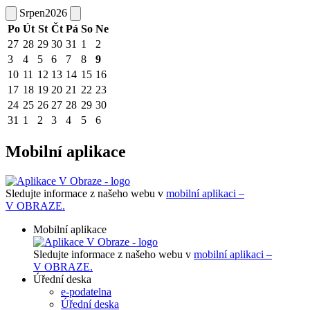
Srpen
2026
Po
Út
St
Čt
Pá
So
Ne
27
28
29
30
31
1
2
3
4
5
6
7
8
9
10
11
12
13
14
15
16
17
18
19
20
21
22
23
24
25
26
27
28
29
30
31
1
2
3
4
5
6
Mobilní aplikace
Sledujte informace z našeho webu v
mobilní aplikaci –
V OBRAZE.
Mobilní aplikace
Sledujte informace z našeho webu v
mobilní aplikaci –
V OBRAZE.
Úřední deska
e-podatelna
Úřední deska