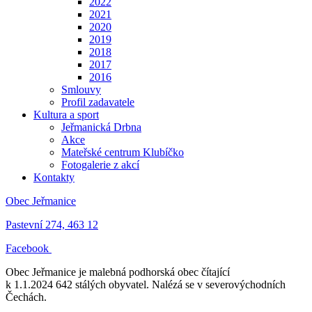
2022
2021
2020
2019
2018
2017
2016
Smlouvy
Profil zadavatele
Kultura a sport
Jeřmanická Drbna
Akce
Mateřské centrum Klubíčko
Fotogalerie z akcí
Kontakty
Obec Jeřmanice
Pastevní 274, 463 12
Facebook
Obec Jeřmanice je malebná podhorská obec čítající
k 1.1.2024 642 stálých obyvatel. Nalézá se v severovýchodních
Čechách.