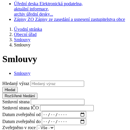
Úřední deska
Elektronická podatelna,
aktuální informace,
archiv úřední desky...
Zápisy ZO
Zápisy ze zasedání a usnesení zastupitelstva obce
Úvodní stránka
Obecní úřad
Smlouvy
Smlouvy
Smlouvy
Smlouvy
Hledaný výraz
Hledat
Rozšířené hledání
Smluvní strana
Smluvní strana IČO
Datum zveřejnění od
Datum zveřejnění do
Zveřejněno v roce