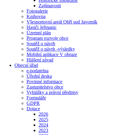
Historické fotografie
Zajímavosti
Fotogalerie
Knihovna
Všesportovní areál Obří sud Javorník
Hasiči Jeřmanic
Územní plán
Program rozvoje obce
Soutěž o návrh
Soutěž o návrh -výsledky
Mobilní aplikace V obraze
Hlášení závad
Obecní úřad
e-podatelna
Úřední deska
Povinné informace
Zastupitelstvo obce
Vyhlášky a právní předpisy
Formuláře
GDPR
Dotace
2026
2025
2024
2023