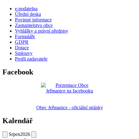
e-podatelna
Úřední deska
Povinné informace
Zastupitelstvo obce
Vyhlášky a právní předpisy
Formuláře
GDPR
Dotace
Smlouvy
Profil zadavatele
Facebook
Obec Jeřmanice - oficiální stránky
Kalendář
Srpen
2026