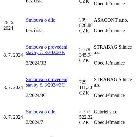
bez čísla
CZK
Obec Jeřmanice
209
Smlouva o dílo
ASACONT s.r.o.
26. 6.
828,88
2024
bez čísla
Obec Jeřmanice
CZK
Smlouva o provedení
STRABAG Silnice
5 178
stavby č. 3/2024/3B
a.s.
8. 7. 2024
345,94
CZK
3/2024/3B
Obec Jeřmanice
Smlouva o provedení
STRABAG Silnice
729
stavby č. 3/2024/3C
a.s.
8. 7. 2024
111,30
CZK
3/2024/3C
Obec Jeřmanice
2 757
Smlouva o dílo
Gabriel s.r.o.
8. 7. 2024
522,32
3/2024/7
Obec Jeřmanice
CZK