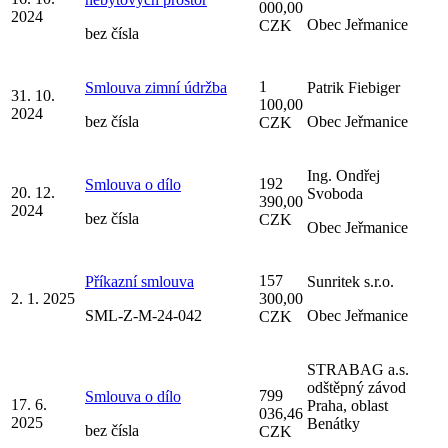
000,00
2024
Obec Jeřmanice
CZK
bez čísla
1
Smlouva zimní údržba
Patrik Fiebiger
31. 10.
100,00
2024
bez čísla
Obec Jeřmanice
CZK
Ing. Ondřej
192
Smlouva o dílo
20. 12.
Svoboda
390,00
2024
bez čísla
CZK
Obec Jeřmanice
157
Příkazní smlouva
Sunritek s.r.o.
2. 1. 2025
300,00
SML-Z-M-24-042
Obec Jeřmanice
CZK
STRABAG a.s.
odštěpný závod
799
Smlouva o dílo
17. 6.
Praha, oblast
036,46
2025
Benátky
bez čísla
CZK