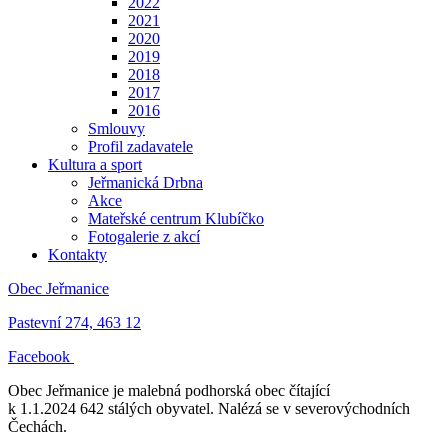
2022
2021
2020
2019
2018
2017
2016
Smlouvy
Profil zadavatele
Kultura a sport
Jeřmanická Drbna
Akce
Mateřské centrum Klubíčko
Fotogalerie z akcí
Kontakty
Obec Jeřmanice
Pastevní 274, 463 12
Facebook
Obec Jeřmanice je malebná podhorská obec čítající
k 1.1.2024 642 stálých obyvatel. Nalézá se v severovýchodních
Čechách.