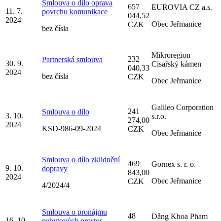
Smlouva o dílo oprava
657
EUROVIA CZ a.s.
11. 7.
povrchu komunikace
044,52
2024
Obec Jeřmanice
CZK
bez čísla
Mikroregion
232
Partnerská smlouva
30. 9.
Císařský kámen
040,33
2024
bez čísla
CZK
Obec Jeřmanice
Galileo Corporation
241
Smlouva o dílo
3. 10.
s.r.o.
274,00
2024
KSD-986-09-2024
CZK
Obec Jeřmanice
Smlouva o dílo zklidnění
469
Gornex s. r. o.
9. 10.
dopravy
843,00
2024
Obec Jeřmanice
CZK
4/2024/4
Smlouva o pronájmu
48
Dång Khoa Pham
16. 10.
nebytových prostor