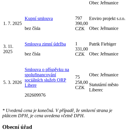
Obec Jeřmanice
797
Kupní smlouva
Enviro projekt s.r.o.
1. 7. 2025
390,00
bez čísla
Obec Jeřmanice
CZK
1
Smlouva zimní údržba
Patrik Fiebiger
3. 11.
331,00
2025
bez čísla
Obec Jeřmanice
CZK
Smlouva o příspěvku na
spolufinancování
Obec Jeřmanice
75
sociálních služeb ORP
5. 3. 2026
258,00
Statutární město
Libere
CZK
Liberec
202609976
* Uvedená cena je konečná. V případě, že smluvní strana je
plátcem DPH, je cena uvedena včetně DPH.
Obecní úřad