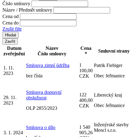
Číslo smlouvy
Název / Předmět smlouvy
Cena od
Cena do
Zrušit filtr
Zavřít
Datum
Název
Cena
Smluvní strany
zveřejnění
Číslo smlouvy
*
1
Smlouva zimní údržba
Patrik Fiebiger
1. 11.
100,00
2023
bez čísla
Obec Jeřmanice
CZK
Smlouva dopravní
122
Liberecký kraj
29. 11.
obslužnost
400,00
2023
Obec Jeřmanice
CZK
OLP 2855/2023
Inženýrské stavby
1 540
Smlouva o dílo
Mencl s.r.o.
3. 1. 2024
905,26