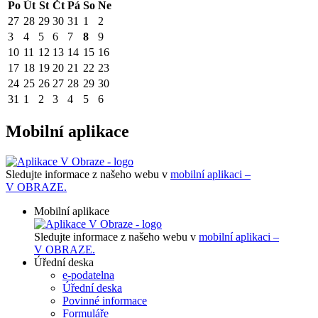
Po
Út
St
Čt
Pá
So
Ne
27
28
29
30
31
1
2
3
4
5
6
7
8
9
10
11
12
13
14
15
16
17
18
19
20
21
22
23
24
25
26
27
28
29
30
31
1
2
3
4
5
6
Mobilní aplikace
Sledujte informace z našeho webu v
mobilní aplikaci –
V OBRAZE.
Mobilní aplikace
Sledujte informace z našeho webu v
mobilní aplikaci –
V OBRAZE.
Úřední deska
e-podatelna
Úřední deska
Povinné informace
Formuláře