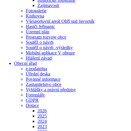
Historické fotografie
Zajímavosti
Fotogalerie
Knihovna
Všesportovní areál Obří sud Javorník
Hasiči Jeřmanic
Územní plán
Program rozvoje obce
Soutěž o návrh
Soutěž o návrh -výsledky
Mobilní aplikace V obraze
Hlášení závad
Obecní úřad
e-podatelna
Úřední deska
Povinné informace
Zastupitelstvo obce
Vyhlášky a právní předpisy
Formuláře
GDPR
Dotace
2026
2025
2024
2023