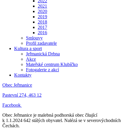
2022
2021
2020
2019
2018
2017
2016
Smlouvy
Profil zadavatele
Kultura a sport
Jeřmanická Drbna
Akce
Mateřské centrum Klubíčko
Fotogalerie z akcí
Kontakty
Obec Jeřmanice
Pastevní 274, 463 12
Facebook
Obec Jeřmanice je malebná podhorská obec čítající
k 1.1.2024 642 stálých obyvatel. Nalézá se v severovýchodních
Čechách.