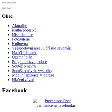
Obec
Aktuality
Platba poplatků
Historie obce
Fotogalerie
Knihovna
Všesportovní areál Obří sud Javorník
Hasiči Jeřmanic
Územní plán
Program rozvoje obce
Soutěž o návrh
Soutěž o návrh -výsledky
Mobilní aplikace V obraze
Hlášení závad
Facebook