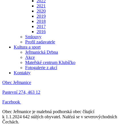
2022
2021
2020
2019
2018
2017
2016
Smlouvy
Profil zadavatele
Kultura a sport
Jeřmanická Drbna
Akce
Mateřské centrum Klubíčko
Fotogalerie z akcí
Kontakty
Obec Jeřmanice
Pastevní 274, 463 12
Facebook
Obec Jeřmanice je malebná podhorská obec čítající
k 1.1.2024 642 stálých obyvatel. Nalézá se v severovýchodních
Čechách.