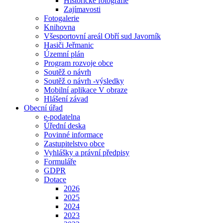
Historické fotografie
Zajímavosti
Fotogalerie
Knihovna
Všesportovní areál Obří sud Javorník
Hasiči Jeřmanic
Územní plán
Program rozvoje obce
Soutěž o návrh
Soutěž o návrh -výsledky
Mobilní aplikace V obraze
Hlášení závad
Obecní úřad
e-podatelna
Úřední deska
Povinné informace
Zastupitelstvo obce
Vyhlášky a právní předpisy
Formuláře
GDPR
Dotace
2026
2025
2024
2023