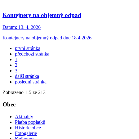
Kontejnery na objemný odpad
Datum:
13. 4. 2026
Kontejnery na objemný odpad dne 18.4.2026
první stránka
předchozí stránka
1
2
3
další stránka
poslední stránka
Zobrazeno
1
-
5
ze 213
Obec
Aktuality
Platba poplatků
Historie obce
Fotogalerie
Knihovna