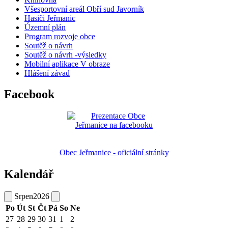
Všesportovní areál Obří sud Javorník
Hasiči Jeřmanic
Územní plán
Program rozvoje obce
Soutěž o návrh
Soutěž o návrh -výsledky
Mobilní aplikace V obraze
Hlášení závad
Facebook
Obec Jeřmanice - oficiální stránky
Kalendář
Srpen
2026
Po
Út
St
Čt
Pá
So
Ne
27
28
29
30
31
1
2