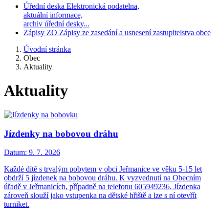
Úřední deska
Elektronická podatelna,
aktuální informace,
archiv úřední desky...
Zápisy ZO
Zápisy ze zasedání a usnesení zastupitelstva obce
Úvodní stránka
Obec
Aktuality
Aktuality
Jízdenky na bobovou dráhu
Datum:
9. 7. 2026
Každé dítě s trvalým pobytem v obci Jeřmanice ve věku 5-15 let
obdrží 5 jízdenek na bobovou dráhu. K vyzvednutí na Obecním
úřadě v Jeřmanicích, případně na telefonu 605949236. Jízdenka
zároveň slouží jako vstupenka na dětské hřiště a lze s ní otevřít
turniket.