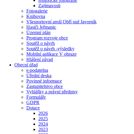
Historické fotografie
Zajímavosti
Fotogalerie
Knihovna
Všesportovní areál Obří sud Javorník
Hasiči Jeřmanic
Územní plán
Program rozvoje obce
Soutěž o návrh
Soutěž o návrh -výsledky
Mobilní aplikace V obraze
Hlášení závad
Obecní úřad
e-podatelna
Úřední deska
Povinné informace
Zastupitelstvo obce
Vyhlášky a právní předpisy
Formuláře
GDPR
Dotace
2026
2025
2024
2023