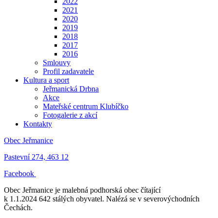
2022
2021
2020
2019
2018
2017
2016
Smlouvy
Profil zadavatele
Kultura a sport
Jeřmanická Drbna
Akce
Mateřské centrum Klubíčko
Fotogalerie z akcí
Kontakty
Obec Jeřmanice
Pastevní 274, 463 12
Facebook
Obec Jeřmanice je malebná podhorská obec čítající
k 1.1.2024 642 stálých obyvatel. Nalézá se v severovýchodních
Čechách.