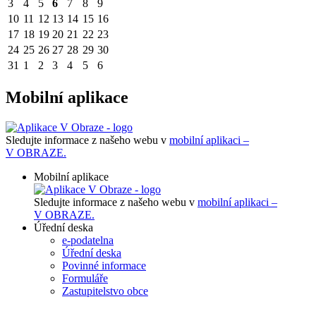
3
4
5
6
7
8
9
10
11
12
13
14
15
16
17
18
19
20
21
22
23
24
25
26
27
28
29
30
31
1
2
3
4
5
6
Mobilní aplikace
Sledujte informace z našeho webu v
mobilní aplikaci –
V OBRAZE.
Mobilní aplikace
Sledujte informace z našeho webu v
mobilní aplikaci –
V OBRAZE.
Úřední deska
e-podatelna
Úřední deska
Povinné informace
Formuláře
Zastupitelstvo obce