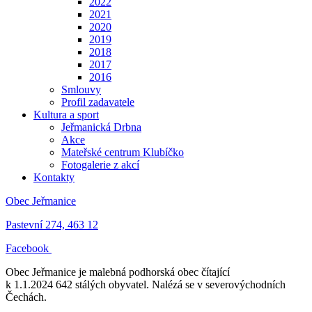
2022
2021
2020
2019
2018
2017
2016
Smlouvy
Profil zadavatele
Kultura a sport
Jeřmanická Drbna
Akce
Mateřské centrum Klubíčko
Fotogalerie z akcí
Kontakty
Obec Jeřmanice
Pastevní 274, 463 12
Facebook
Obec Jeřmanice je malebná podhorská obec čítající
k 1.1.2024 642 stálých obyvatel. Nalézá se v severovýchodních
Čechách.