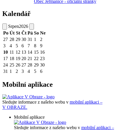
Obec Jeřmanice - oficiální stránky
Kalendář
Srpen
2026
Po
Út
St
Čt
Pá
So
Ne
27
28
29
30
31
1
2
3
4
5
6
7
8
9
10
11
12
13
14
15
16
17
18
19
20
21
22
23
24
25
26
27
28
29
30
31
1
2
3
4
5
6
Mobilní aplikace
Sledujte informace z našeho webu v
mobilní aplikaci –
V OBRAZE.
Mobilní aplikace
Sledujte informace z našeho webu v
mobilní aplikaci –