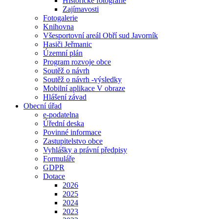
Historické fotografie
Zajímavosti
Fotogalerie
Knihovna
Všesportovní areál Obří sud Javorník
Hasiči Jeřmanic
Územní plán
Program rozvoje obce
Soutěž o návrh
Soutěž o návrh -výsledky
Mobilní aplikace V obraze
Hlášení závad
Obecní úřad
e-podatelna
Úřední deska
Povinné informace
Zastupitelstvo obce
Vyhlášky a právní předpisy
Formuláře
GDPR
Dotace
2026
2025
2024
2023