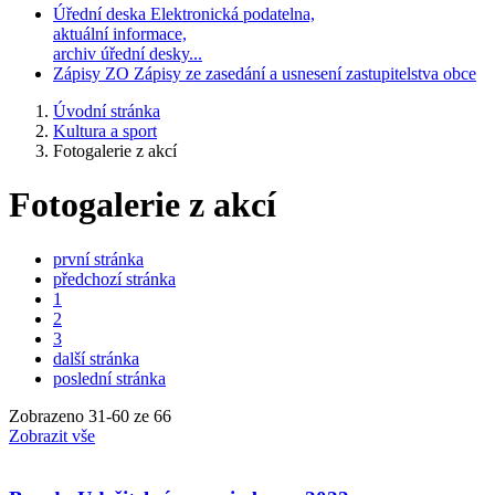
Úřední deska
Elektronická podatelna,
aktuální informace,
archiv úřední desky...
Zápisy ZO
Zápisy ze zasedání a usnesení zastupitelstva obce
Úvodní stránka
Kultura a sport
Fotogalerie z akcí
Fotogalerie z akcí
první stránka
předchozí stránka
1
2
3
další stránka
poslední stránka
Zobrazeno
31
-
60
ze 66
Zobrazit vše