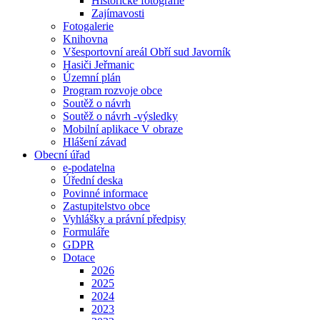
Historické fotografie
Zajímavosti
Fotogalerie
Knihovna
Všesportovní areál Obří sud Javorník
Hasiči Jeřmanic
Územní plán
Program rozvoje obce
Soutěž o návrh
Soutěž o návrh -výsledky
Mobilní aplikace V obraze
Hlášení závad
Obecní úřad
e-podatelna
Úřední deska
Povinné informace
Zastupitelstvo obce
Vyhlášky a právní předpisy
Formuláře
GDPR
Dotace
2026
2025
2024
2023