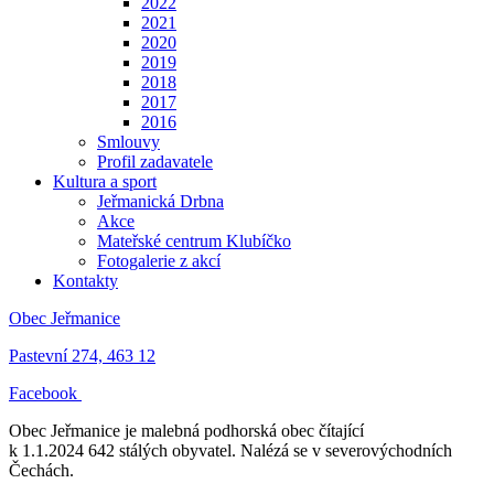
2022
2021
2020
2019
2018
2017
2016
Smlouvy
Profil zadavatele
Kultura a sport
Jeřmanická Drbna
Akce
Mateřské centrum Klubíčko
Fotogalerie z akcí
Kontakty
Obec Jeřmanice
Pastevní 274, 463 12
Facebook
Obec Jeřmanice je malebná podhorská obec čítající
k 1.1.2024 642 stálých obyvatel. Nalézá se v severovýchodních
Čechách.