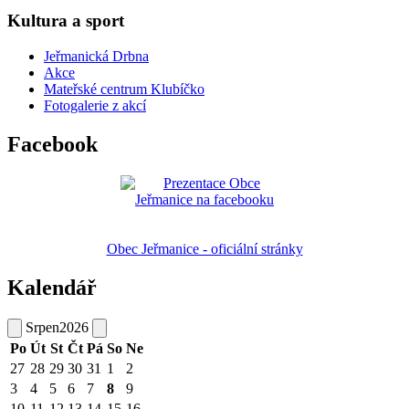
Kultura a sport
Jeřmanická Drbna
Akce
Mateřské centrum Klubíčko
Fotogalerie z akcí
Facebook
Obec Jeřmanice - oficiální stránky
Kalendář
Srpen
2026
Po
Út
St
Čt
Pá
So
Ne
27
28
29
30
31
1
2
3
4
5
6
7
8
9
10
11
12
13
14
15
16