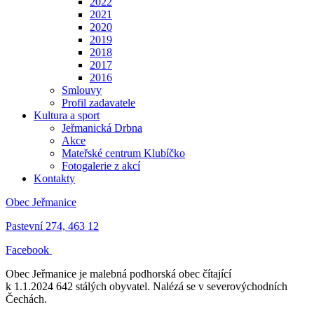
2022
2021
2020
2019
2018
2017
2016
Smlouvy
Profil zadavatele
Kultura a sport
Jeřmanická Drbna
Akce
Mateřské centrum Klubíčko
Fotogalerie z akcí
Kontakty
Obec Jeřmanice
Pastevní 274, 463 12
Facebook
Obec Jeřmanice je malebná podhorská obec čítající
k 1.1.2024 642 stálých obyvatel. Nalézá se v severovýchodních
Čechách.