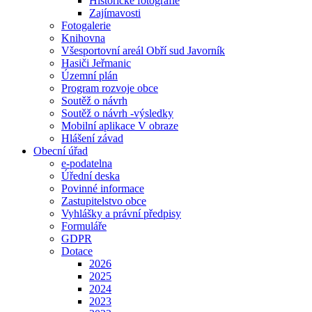
Historické fotografie
Zajímavosti
Fotogalerie
Knihovna
Všesportovní areál Obří sud Javorník
Hasiči Jeřmanic
Územní plán
Program rozvoje obce
Soutěž o návrh
Soutěž o návrh -výsledky
Mobilní aplikace V obraze
Hlášení závad
Obecní úřad
e-podatelna
Úřední deska
Povinné informace
Zastupitelstvo obce
Vyhlášky a právní předpisy
Formuláře
GDPR
Dotace
2026
2025
2024
2023